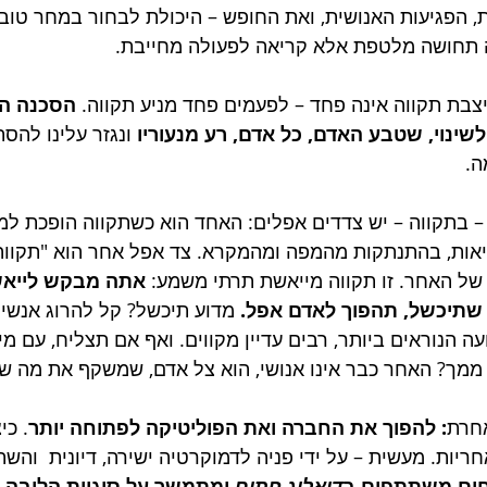
, הפגיעות האנושית, ואת החופש – היכולת לבחור במחר טוב 
נה תחושה מלטפת אלא קריאה לפעולה מחייבת.
צבת תקווה אינה פחד – לפעמים פחד מניע תקווה. 
הסכנה היא
שינוי, שטבע האדם, כל אדם, רע מנעוריו
 ונגזר עלינו להס
ה.
– בתקווה – יש צדדים אפלים: האחד הוא כשתקווה הופכת למ
ות, בהתנתקות מהמפה ומהמקרא. צד אפל אחר הוא "תקווה 
 של האחר. זו תקווה מייאשת תרתי משמע: 
אתה מבקש לייאש
 שתיכשל, תהפוך לאדם אפל.
 מדוע תיכשל? קל להרוג אנשים
ועה הנוראים ביותר, רבים עדיין מקווים. ואף אם תצליח, עם מ
 ממך? האחר כבר אינו אנושי, הוא צל אדם, שמשקף את מה 
אחרת
: להפוך את החברה ואת הפוליטיקה לפתוחה יותר
. כי
חריות. מעשית – על ידי פניה לדמוקרטיה ישירה, דיונית  והש
חים משתתפים ב
דיאלוג פתוח 
ומתמשך על סוגיות הליבה,