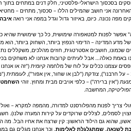
סקים בסכסוך הישראלי-פלסטיני, חלק דנים במתחים בתוך ה
אחרונה אני חושב שהמילים הללו – סכסוך, מתחים – מחטיא
 מפה נכונה. כיום, באיזור גדול וגדל במפה אני רואה 
איבה
" אפשר לפנות למטאפורה שימושית, כל כך שימושית שהיא כ
 מדע המדינה – הדימוי הנפוץ ביותר, השחוק ביותר, הוא מ
יים שכמונו, חושבים אסטרטגית, חוזים מהלכים, משקללים נתונ
ו באמת כאלה... אבל לעיתים קרובות אנחנו לא משחקים בכל
ופסים עצמנו ככלים על לוח של מלחמה 
קיומית
 ("זה או אנחנו 
– על חרבנו"), 
צודקת
 ("לבן או שחור, אין אפור"), 
לעומתית
 ("
מנעת
 ("אין ברירה") – כלפי אויבים מבית ומחוץ. זוהי 
השחמטיז
הפוליטיקה, המחשבה.
אולי צריך לפנות מהפלורסנט למדורה, מהמפה למקרא – ואולי 
וין לסמלים, לצללים שרוקדים על קירות המערה שלנו). חשב
שון, שהוא גם הילוד הראשון: קין שרצח את אחיו הבל. מה הנ
ת לשנאה, שמתגלגלת לאלימות
. וכך אנחנו מגלים גם במ