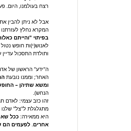
רצח בעולמנו, היום. פ
אבל לא ניתן להבין את 
המקרא נחלץ לעזרתנו –
בפיתוי "והייתם כאלוה
לאנוש(י)ות חופש נטול
ותולדת התסכול עדיין ע
ה"ידע" הראשון של אדם
האחר; וממנו נובעת 
הנ
ומשא שתיהן – החופש 
הנחש).
זהו כזב עצמי: לאדם ת
מתגלגלת ל"צל" שלנו (ב
היא ממאירה: 
ככל שאנח
אחרים
. 
לפעמים הם עצ