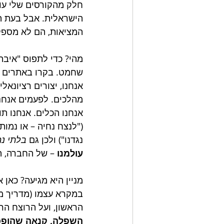
חלק מהקורסים שלי עו
הישראלית. אבל בעת ה
המציאות, הם לא מספקים
מהי? כדי לתפוס "איבה
שחמט. בקרו באתרים של
אנחנו, יצורים רציונאל
מהלכים. לפעמים אנחנ
אנחנו הכלים. אנחנו ת
("לנצח נחיה – או נמות 
נגדנו") ולכן גם 
בלתי נ
עולמנו
 – של החברה, 
מניין היא מגיעה? כאן 
במקרא עצמו (מדריך מצ
הראשון, ועל הרוצח הרא
השפלה, קנאה שהופכ