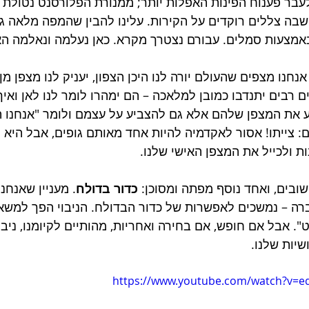
עבר פענוח הפינות האפלות יותר; ממנורת הפלורסנט נטולת 
ה צללים רוקדים על הקירות. עלינו להבין שהמפה מלאה גם
באמצעות סמלים. עבורם נצטרך מקרא. כאן נעלמה ונאלמה ה
נחנו מצפים שהעולם יורה לנו היכן הצפון, יעניק לנו מצפן מן 
 רבים יתנדבו כמובן למלאכה – הם ימהרו לומר לנו לאן ואיך
 את המצפן שלהם אלא גם להצביע על עצמם ולומר "אנחנו הצ
: צייתו! אסור לאקדמיה להיות אחד מאותם גופים, אבל היא י
ת ולכייל את המצפן האישי שלנו.
ובים, ואחד נוסף מפתה ומסוכן: 
כדור בדולח
. מעניין שאנחנו
ה – נמשכים לאפשרות של כדור הבדולח. הניבוי הפך למשאת
". אבל אם חופש, אם בחירה ואחריות, מהותיים לקיומנו, ניבו
יות שלנו.
https://www.youtube.com/watch?v=