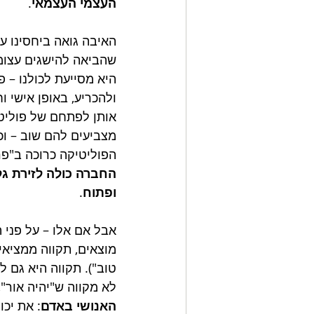
העצמי העצמאי
.
האיבה גואה ביחסינו ע
שהביאה להישגים עצומים
היא מסייעת לכולנו – 
ולהכריע, באופן אישי ו
אותן לפתחם של פוליטי
מצביעים להם שוב – וכ
הפוליטיקה כרוכה ב"פר
החברה כולה לזירת גל
ופתוח
.
אבל אם אלו – על פני ה
מוצאים, תקווה ממציאים
טוב"). תקווה היא גם ל
לא מקווה ש"יהיה אור", 
האנושי באדם
: את יכו