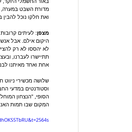
באור החשמלי היוקד, ל
מדורת השבט במערה, שב
ואת חלקו נוכל להבין 
מצפן
: לעיתים קרובות א
היקום אילם. אבל אנשים
לא יהססו לא רק להציע
תתיישרו לעברנו, ובעצם
אחת ואחד מאיתנו לבנו
שלושה מכשירי ניווט חש
וסטודנטים במדעי החבר
הסופי, "הנצחון המוחלט
המקום שבו תמות האנוש
edhOKS5TbRU&t=2564s