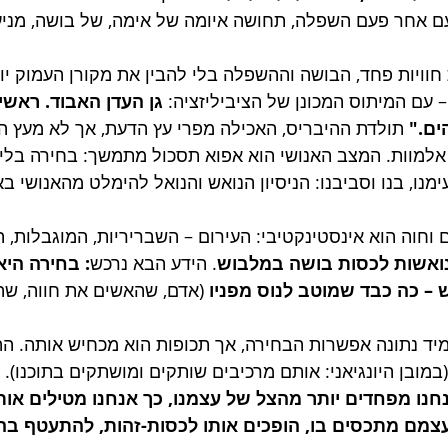
עם אחר פעם השפלה, תחושה איומה של אימה, של בושה, מניע
חוויות פחד, הבושה וההשפלה בלי להבין את מקורן העמוק יות
 עם המיתוס המכונן של הציביליזציה: 
גן העדן האבוד. ראשי
ים."
 תולדת ההיבריס, האכילה מפרי עץ הדעת, אך לא מעץ הח
 אלמוות. המצב האנושי הוא אפוא תסכול מתמשך: בחירה בלי 
ימנו, בנו וסביבנו: הניסיון הנואש והנואל להימלט מהאנושי ב
 וחוה הוא אינסטינקטיבי: העירום – השבריריות, המוגבלות, 
ואשות לכסות בושה במלבוש
. הידע הבא נרכש
: בחירה היא
– כה כבד שמוטב לנוס מפניו
 (אדם, שהאשים את חווה, ש
מיד נתונה אפשרות הבחירה, אך תכופות הוא מכחיש אותה. ה
מובן היונגיאני: אותם מרכיבים שותקים ומושתקים בתוכנו). 
נו מפחדים יותר מהצל של עצמנו, כך אנחנו מטילים אותו
מם מתכסים בו, הופכים אותו לכסות-זהות, להתעטף בה ו