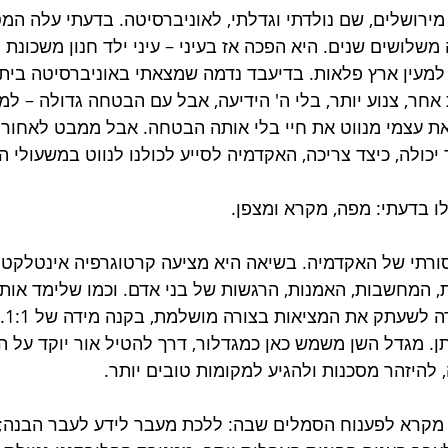
מירושלים, שם נולדתי וגדלתי, לאוניברסיטה. בדעתי עלה המ
שלושים שנים. היא הפכה אז בעיני – עיני ילד חנון משכונת 
 למעין ארץ פלאות. בדיעבד נדמה שמצאתי באוניברסיטה בית 
אחר, צנוע יותר, בלי ה' הידיעה, אבל עם הבטחה גדולה – למיד
את עצמי מנווט את חיי בלי אותה הבטחה. אבל ממבט לאחור 
כולה, כיצד צריכה, האקדמיה לסייע לכולנו לנווט במשעולי ה
לו בדעתי: מפה, מקרא ומצפן.
סורתי של האקדמיה. בשיאה היא מציעה קרטוגרפיה אינטלקטוא
, המחשבות, האמנות, הרגשות של בני אדם. וכמו שלימד אותנ
בורחס
ן. מגדל השן משמש כאן כמגדלור, דרך להטיל אור יוקד על המ
 להיזהר מסכנות ולהגיע למקומות טובים יותר.
 מקרא לפענוח הסמלים שבה: ללכת מעבר לידע לעבר הבנה; 