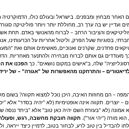
ם האחר מבחוץ ומבפנים. בישראל ובעולם כולו, הדמוקרטיה הי
 ועדיין יש בה ערך רב, מחוללת יותר ויותר פוליטיקה סגורה 
פוליטיקאים והציבור הרחב – לברוח מהאנושי באדם. תחת אש
חברתי, בסוגיות שעל הפרק, וליטול אחריות על הכרעותינו, אנח
קאים פחדנים, שקרנים ואנוכיים, מאשימים אותם ואת "המערכ
ך מעודדים גם אותם לברוח מבחירה ולהתנער מאחריות. הדה-
סונליזציה" שלה, ב"אישים במקום נושאים". כך 
הפכנו את הפ
דיאטורים – והתרחקנו מהאפשרות של "אגורה" – של יריד 
מפה – הם מחוזות האיבה, היכן נוכל למצוא תקווה? בשום מקו
 – יוצרים. תקווה אינה אופטימיות (לא "יהיה בסדר" אלא "יכו
א אמונה (לא "בעזרת השם יהיה כאן טוב" אלא "ביחד ננסה שיה
הוא מורה ("יהי אור"). 
תקווה חובקת מחשבה, רגש, ופעולה
לתו להבדיל בין טוב לרע, לבחור בטוב, לדמיין כיצד ייראה, ול