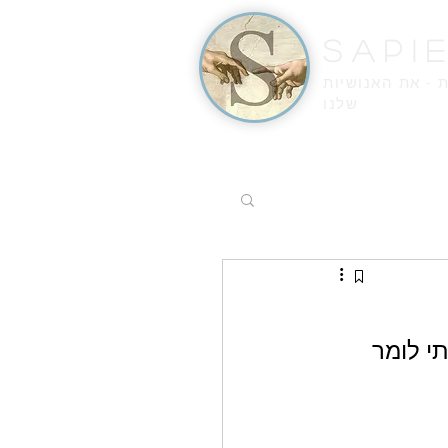
Sapi
ת - את האנושיות
שלנו
 לומר 