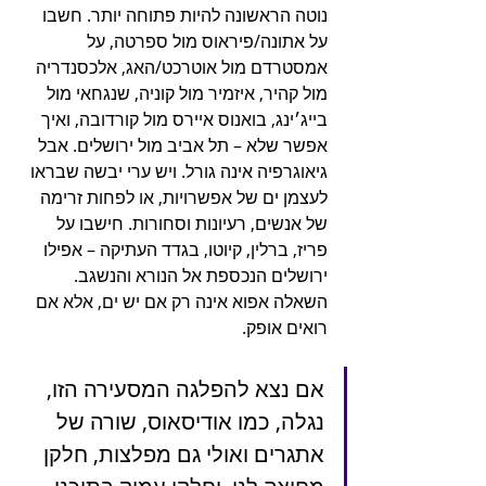
נוטה הראשונה להיות פתוחה יותר. חשבו 
על אתונה/פיראוס מול ספרטה, על 
אמסטרדם מול אוטרכט/האג, אלכסנדריה 
מול קהיר, איזמיר מול קוניה, שנגחאי מול 
בייג׳ינג, בואנוס איירס מול קורדובה, ואיך 
אפשר שלא – תל אביב מול ירושלים. אבל 
גיאוגרפיה אינה גורל. ויש ערי יבשה שבראו 
לעצמן ים של אפשרויות, או לפחות זרימה 
של אנשים, רעיונות וסחורות. חישבו על 
פריז, ברלין, קיוטו, בגדד העתיקה – אפילו 
ירושלים הנכספת אל הנורא והנשגב. 
השאלה אפוא אינה רק אם יש ים, אלא אם 
רואים אופק.
אם נצא להפלגה המסעירה הזו, 
נגלה, כמו אודיסאוס, שורה של 
אתגרים ואולי גם מפלצות, חלקן 