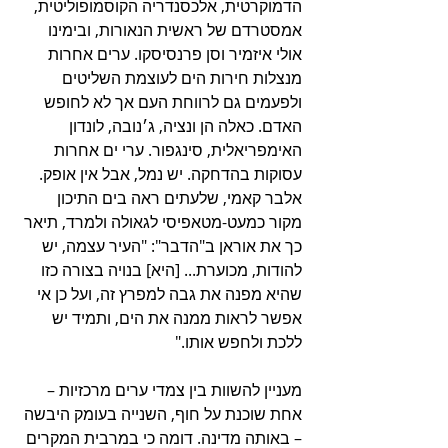
הדמוקרטית, אלכסנדריה הקוסמופוליטית, 
אמסטרדם של ראשית הנאורות, ובימינו 
אולי איזמיר וסן פרנסיסקו. ערים אחרות 
מנצלות חירות הים לעוצמת השליטים 
ולפעמים גם לרווחת העם אך לא לחופש 
האדם. כאלה הן ונציה, ג׳נובה, לונדון 
האימפריאלית, סינגפור. ערי ים אחרות 
עסוקות בהדחקה. יש נמל, אבל אין אופק. 
אלבר קאמי, שלעתים ראה בים התיכון 
מקור כמעט-מטאפיסי לגאולה ולמרד, תיאר 
כך את אוראן ב"הדבר": "העיר עצמה, יש 
להודות, מכוערת... [היא] בנויה בצורה כזו 
שהיא מפנה את גבה למפרץ זה, ועל כן אי 
אפשר לראות ממנה את הים, ותמיד יש 
ללכת ולחפש אותו."
מעניין להשוות בין צמדי ערים מרכזיות – 
אחת שוכנת על חוף, השנייה בעומק היבשה 
– באותה מדינה. דומה כי במרבית המקרים 