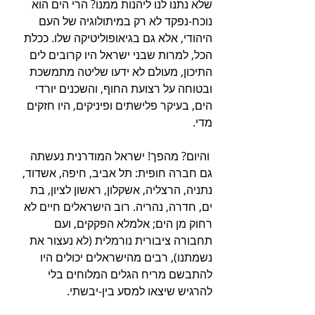
שלא נתנו לנו ליהנות ממנו? הרי הים הוא 
נוכח-נפקד לא רק במיתולוגיה של העם 
היהודי, אלא גם בגיאופוליטיקה שלו. ככלת 
הכל, למרות שבני ישראל היו קרובים לים 
התיכון, מעולם לא ידעו שליטה מתמשכת 
ובטוחה על רצועת החוף, והשכנים יורדי 
הים, בעיקר פלישתים ופיניקים, היו חזקים 
מדי.
 והיום? מהפך! ישראל המודרנית נעשתה 
גם חברה חופית: תל אביב, חיפה, אשדוד, 
נתניה, הרצליה, אשקלון, ראשון לציון, בת 
ים, חדרה, נהריה. רוב הישראלים חיים לא 
רחוק מן הים; אלמלא הפקקים, ועם 
תחבורה ציבורית נורמלית (לא נעצור את 
נשמתנו), רבים מהישראלים יכולים היו 
להתבשם מריח הגלים המלוחים בלי 
להרגיש שיצאו למסע בין-יבשתי. 