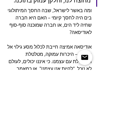
מחוצה לנו, וחלקן עמוק בתוכנו.
ומה באשר לישראל, שבה החסך המיתולוגי 
בים היה לחסך קיומי – האם היא חברה 
שחיה ליד הים, או חברה שמוכנה סוף-סוף 
לאודיסאה?
אודיסאה אמיצה חייבת לכלול מסע גילוי אל 
העצמי – היכרות עמוקה, מטלטלת 
ומערטלת עם עצמנו. כי איננו יכולים, לעולם 
לא נוכל, "להיות אנו עצמנו", או כמאמר 
הדור הצעיר "לאהוב את עצמנו" (קל וחומר 
את זולתנו), אם לא נדע את עצמנו. וזהו אולי 
ידע אינטימי במובנו המקראי, סוג של יחסי 
אישות, ואישיות, נפשיים שמתוכם אנחנו 
עשויים להוליד את עצמנו מחדש.
אם נצא להפלגה המסעירה הזו, נגלה, כמו 
אודיסאוס, שורה של אתגרים ואולי גם 
מפלצות, חלקן מחוצה לנו, וחלקן עמוק 